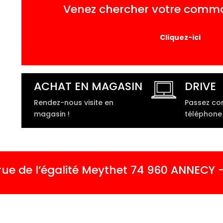
Venez chercher votre comm
Cliquez-ici
ACHAT EN MAGASIN
DRIVE
Rendez-nous visite en
Passez c
magasin !
téléphone 
 de l’égalité Meythet 74 960 ANNECY - 