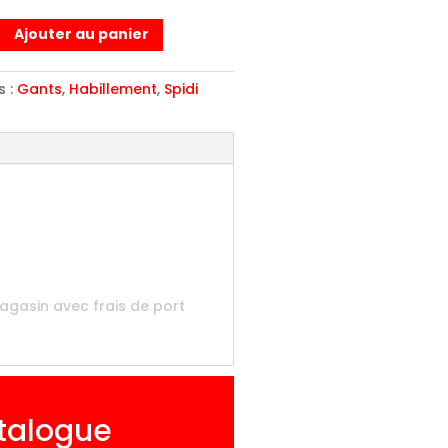
Ajouter au panier
s :
Gants
,
Habillement
,
Spidi
NC
agasin avec frais de port
atalogue