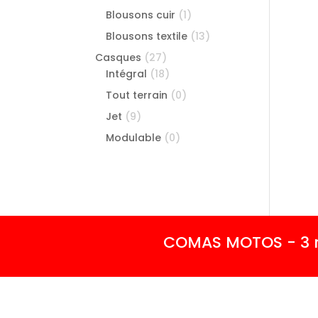
Blousons cuir
(1)
Blousons textile
(13)
Casques
(27)
Intégral
(18)
Tout terrain
(0)
Jet
(9)
Modulable
(0)
COMAS MOTOS - 3 rue