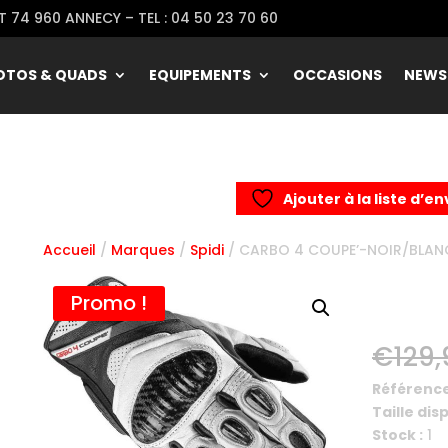
 74 960 ANNECY – TEL : 04 50 23 70 60
OTOS & QUADS
EQUIPEMENTS
OCCASIONS
NEWS
Ajouter à la liste d’en
Accueil
/
Marques
/
Spidi
/ CARBO 4 COUPE’-NOIR/BLAN
CARB
Promo !
NOIR
€
129
Référence
Taille dis
Stock :
1