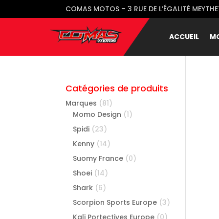
COMAS MOTOS – 3 RUE DE L’ÉGALITÉ MEYTHET
ACCUEIL
M
Catégories de produits
Marques
(81)
Momo Design
(1)
Spidi
(23)
Kenny
(14)
Suomy France
(0)
Shoei
(14)
Shark
(6)
Scorpion Sports Europe
(3)
Kali Portectives Europe
(0)