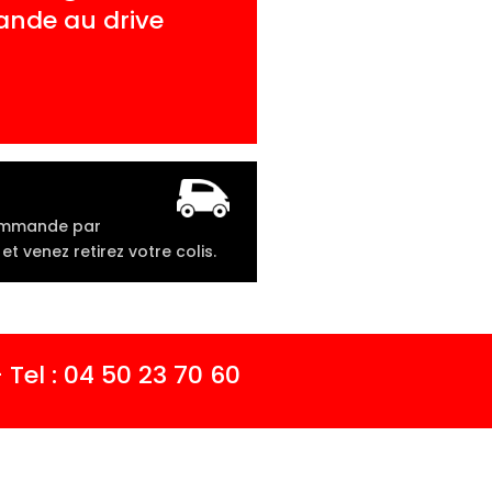
ande au drive
ommande par
et venez retirez votre colis.
Tel : 04 50 23 70 60