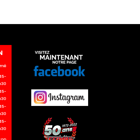
N
rmé
45-
h30
45-
h30
45-
h30
45-
h30
top