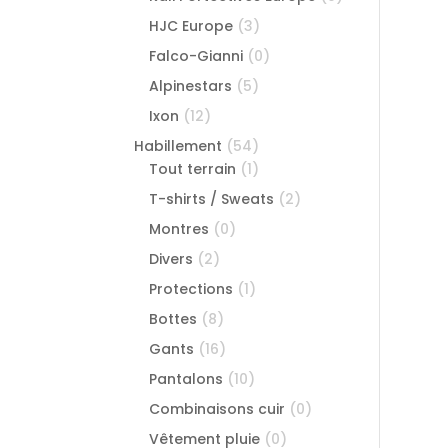
HJC Europe
(3)
Falco-Gianni
(0)
Alpinestars
(5)
Ixon
(12)
Habillement
(54)
Tout terrain
(1)
T-shirts / Sweats
(2)
Montres
(0)
Divers
(2)
Protections
(1)
Bottes
(8)
Gants
(16)
Pantalons
(10)
Combinaisons cuir
(0)
Vêtement pluie
(0)