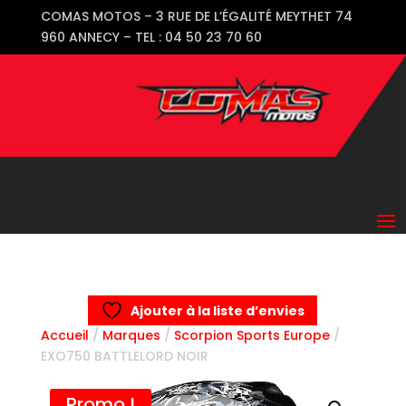
COMAS MOTOS – 3 RUE DE L’ÉGALITÉ MEYTHET 74
960 ANNECY – TEL : 04 50 23 70 60
Ajouter à la liste d’envies
Accueil
/
Marques
/
Scorpion Sports Europe
/
EXO750 BATTLELORD NOIR
Promo !