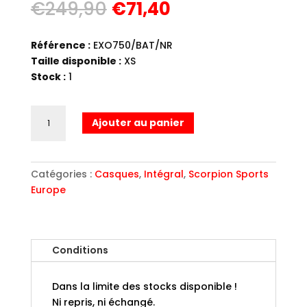
Le
Le
€
249,90
€
71,40
prix
prix
initial
actuel
Référence :
EXO750/BAT/NR
était :
est :
Taille disponible :
XS
€249,90.
€71,40.
Stock :
1
quantité
Ajouter au panier
de
EXO750
BATTLELORD
Catégories :
Casques
,
Intégral
,
Scorpion Sports
NOIR
Europe
Conditions
Dans la limite des stocks disponible !
Ni repris, ni échangé.