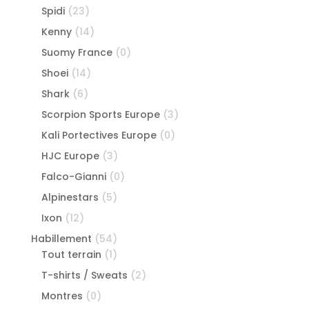
Spidi
(23)
Kenny
(14)
Suomy France
(0)
Shoei
(14)
Shark
(6)
Scorpion Sports Europe
(3)
Kali Portectives Europe
(0)
HJC Europe
(3)
Falco-Gianni
(0)
Alpinestars
(5)
Ixon
(12)
Habillement
(54)
Tout terrain
(1)
T-shirts / Sweats
(2)
Montres
(0)