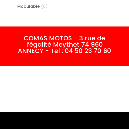
Modulable
(0)
COMAS MOTOS - 3 rue de
l’égalité Meythet 74 960
ANNECY - Tel : 04 50 23 70 60