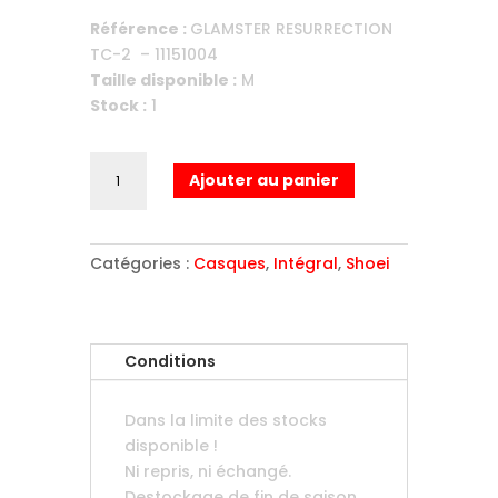
initial
actuel
Référence :
GLAMSTER RESURRECTION
était :
est :
TC-2 – 11151004
€549,00.
€450,00.
Taille disponible :
M
Stock :
1
quantité
Ajouter au panier
de
GLAMSTER
RESURRECTION
Catégories :
Casques
,
Intégral
,
Shoei
TC-
2
-
Taille
Conditions
M
Dans la limite des stocks
disponible !
Ni repris, ni échangé.
Destockage de fin de saison