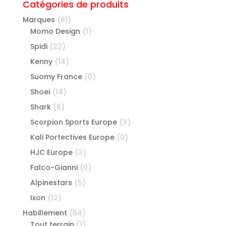
Catégories de produits
Marques
(81)
Momo Design
(1)
Spidi
(23)
Kenny
(14)
Suomy France
(0)
Shoei
(14)
Shark
(6)
Scorpion Sports Europe
(3)
Kali Portectives Europe
(0)
HJC Europe
(3)
Falco-Gianni
(0)
Alpinestars
(5)
Ixon
(12)
Habillement
(54)
Tout terrain
(1)