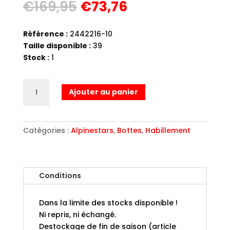
Le
Le
€
169,95
€
73,76
prix
prix
initial
actuel
Référence :
2442216-10
était :
est :
Taille disponible :
39
€169,95.
€73,76.
Stock :
1
quantité
Ajouter au panier
de
STELLA
VALENCIA
Catégories :
Alpinestars
,
Bottes
,
Habillement
WATERPROOF
BLACK
Conditions
Dans la limite des stocks disponible !
Ni repris, ni échangé.
Destockage de fin de saison (article